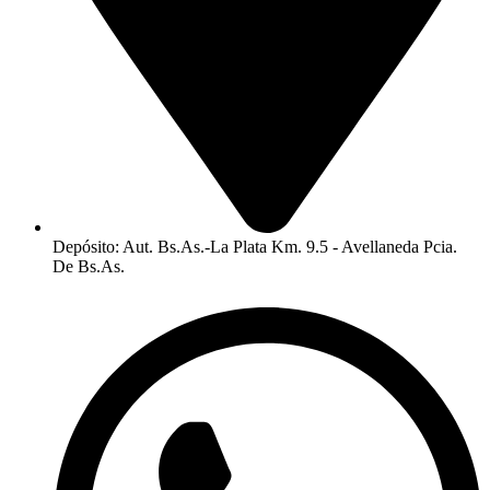
Depósito: Aut. Bs.As.-La Plata Km. 9.5 - Avellaneda Pcia.
De Bs.As.