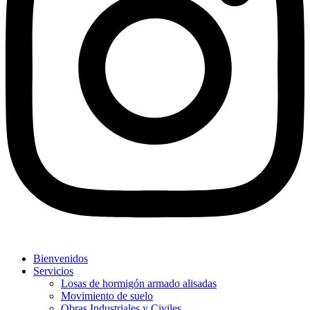
Bienvenidos
Servicios
Losas de hormigón armado alisadas
Movimiento de suelo
Obras Industriales y Civiles