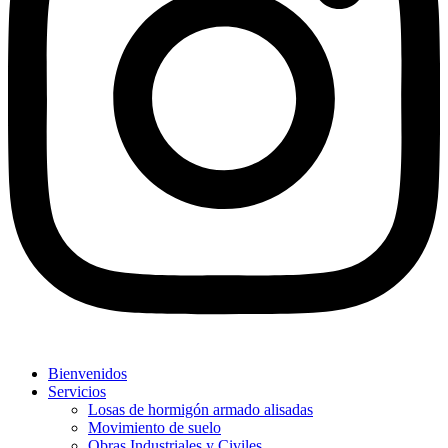
Bienvenidos
Servicios
Losas de hormigón armado alisadas
Movimiento de suelo
Obras Industriales y Civiles