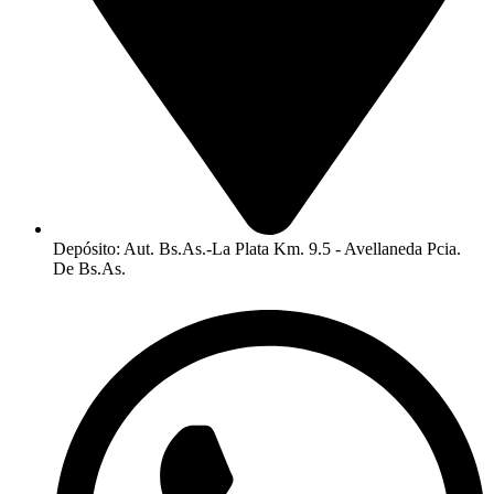
Depósito: Aut. Bs.As.-La Plata Km. 9.5 - Avellaneda Pcia.
De Bs.As.